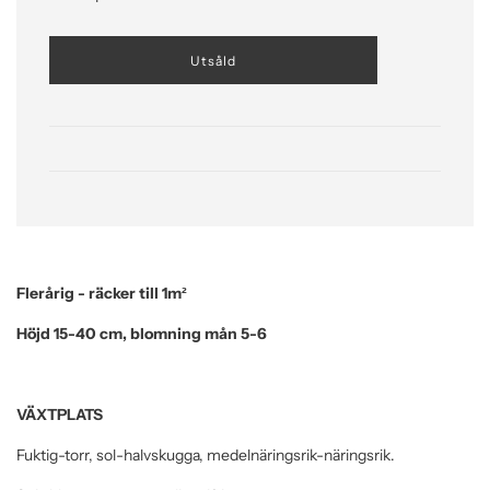
L
Utsåld
a
d
d
a
r
.
.
.
Flerårig - räcker till 1m²
Höjd 15-40 cm, blomning mån 5-6
VÄXTPLATS
Fuktig-torr, sol-halvskugga, medelnäringsrik-näringsrik.