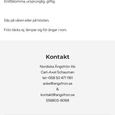
Snittblomma, ursprunglig, giftig.
Sås på våren eller på hösten.
Frön täcks ej, lämpar sig för ängar i norr.
Kontakt
Nordiska Ängsfrön Ab
Carl-Axel Schauman
tel +358 50 471 1161
acke@angsfron.se
&
kontakt@angsfron.se
556803-6098