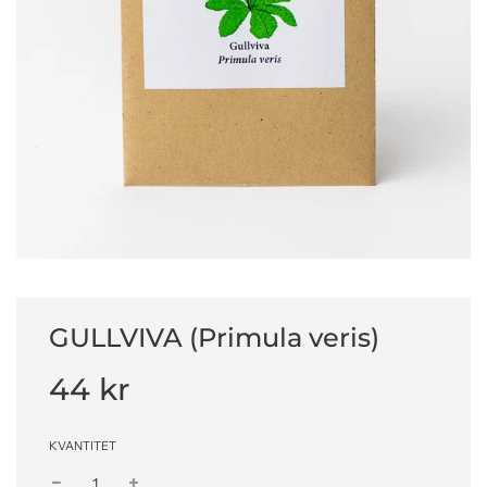
GULLVIVA (Primula veris)
Nedsatt
Vanligt
44 kr
pris
pris
KVANTITET